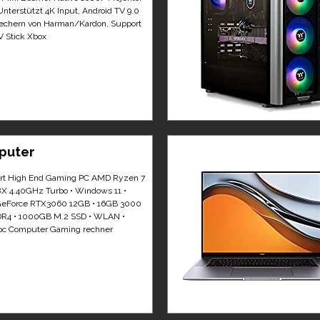
terstützt 4K Input, Android TV 9.0
echern von Harman/Kardon, Support
 Stick Xbox
puter
rt High End Gaming PC AMD Ryzen 7
X 4.40GHz Turbo • Windows 11 •
GeForce RTX3060 12GB • 16GB 3000
R4 • 1000GB M.2 SSD • WLAN •
pc Computer Gaming rechner