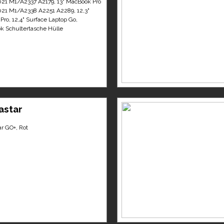
21 M1/A2337 A2179, 13" MacBook Pro
21 M1/A2338 A2251 A2289, 12,3"
Pro, 12,4" Surface Laptop Go,
k Schultertasche Hülle
astar
ar GO+, Rot