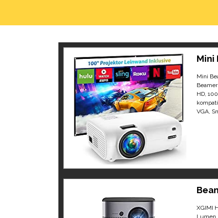
Mini
Mini Be
Beamer 
HD, 10
kompati
VGA, S
Bea
XGIMI H
Lumen, 