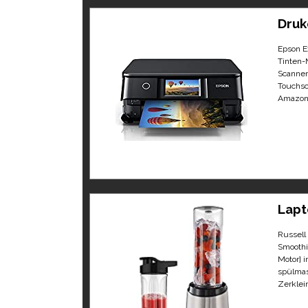
Druk
Epson E
Tinten-
Scanner,
Touchsc
Amazon 
Lapt
Russell
Smoothi
Motor] i
spülmas
Zerklein