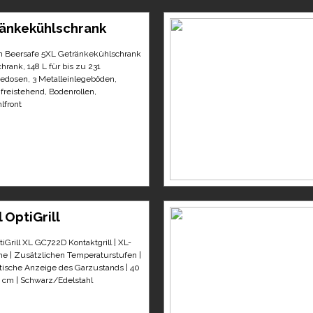
änkekühlschrank
in Beersafe 5XL Getränkekühlschrank
hrank, 148 L für bis zu 231
edosen, 3 Metalleinlegeböden,
 freistehend, Bodenrollen,
lfront
 OptiGrill
tiGrill XL GC722D Kontaktgrill | XL-
che | Zusätzlichen Temperaturstufen |
ische Anzeige des Garzustands | 40
 cm | Schwarz/Edelstahl