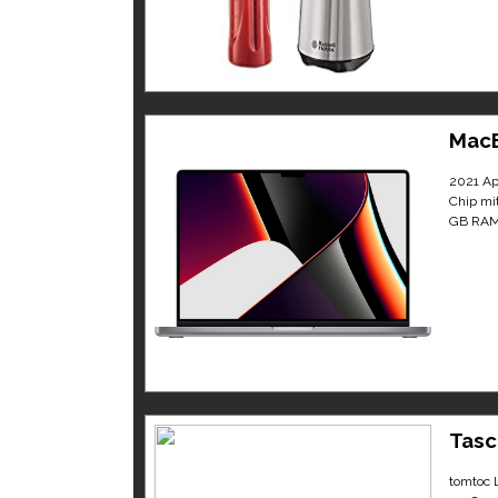
Mac
2021 Ap
Chip mi
GB RAM,
Tasc
tomtoc 