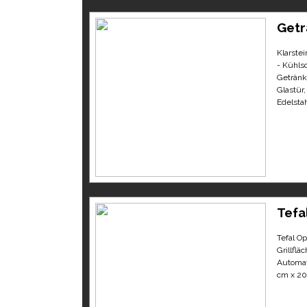
Getr
Klarste
- Kühlsc
Getränk
Glastür,
Edelstah
Tefal
Tefal Op
Grillflä
Automat
cm x 20